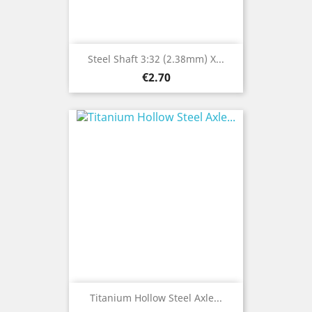
Steel Shaft 3:32 (2.38mm) X...
Price
€2.70
Titanium Hollow Steel Axle...