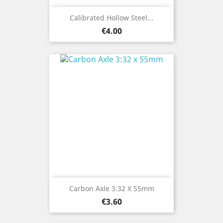
Calibrated Hollow Steel...
Price
€4.00
Carbon Axle 3:32 X 55mm
Price
€3.60