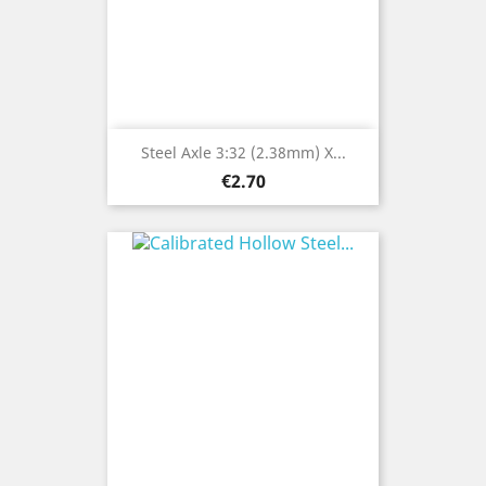
Steel Axle 3:32 (2.38mm) X...
Price
€2.70