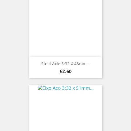
Steel Axle 3:32 X 48mm...
Price
€2.60