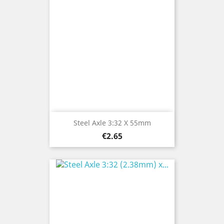
Steel Axle 3:32 X 55mm
Price
€2.65