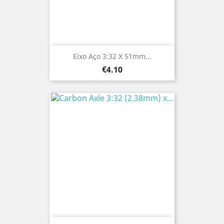
Eixo Aço 3:32 X 51mm...
Price
€4.10