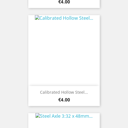
Price
€4.00
Calibrated Hollow Steel...
Price
€4.00