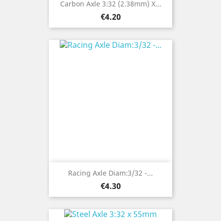
Carbon Axle 3:32 (2.38mm) X...
Price
€4.20
Racing Axle Diam:3/32 -...
Price
€4.30