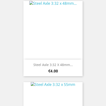
Steel Axle 3:32 X 48mm...
Price
€4.00