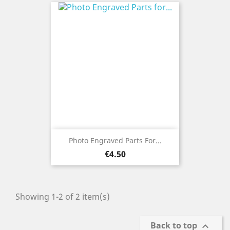
Photo Engraved Parts For...
Price
€4.50
Showing 1-2 of 2 item(s)
Back to top
