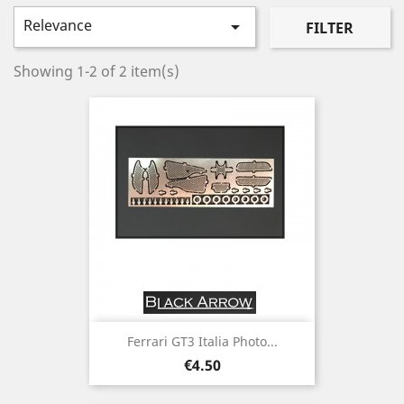
Relevance

FILTER
Showing 1-2 of 2 item(s)
Ferrari GT3 Italia Photo...
Price
€4.50