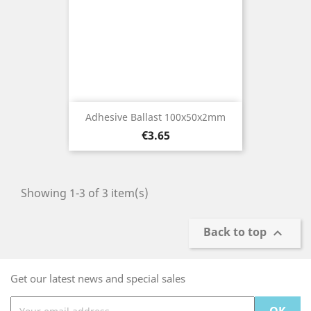
Adhesive Ballast 100x50x2mm
Price
€3.65
Showing 1-3 of 3 item(s)
Back to top

Get our latest news and special sales