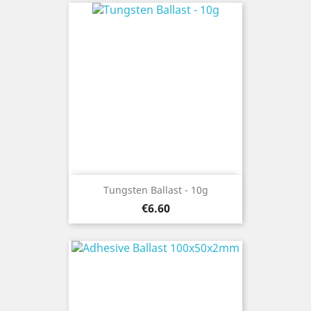
Tungsten Ballast - 10g
Price
€6.60