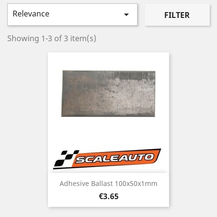
Relevance

FILTER
Showing 1-3 of 3 item(s)
Adhesive Ballast 100x50x1mm
Price
€3.65