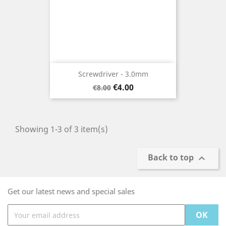
Screwdriver - 3.0mm
Regular
Price
€4.00
€8.00
price
Showing 1-3 of 3 item(s)
Back to top

Get our latest news and special sales