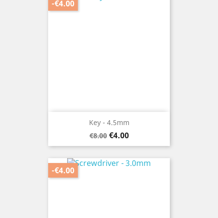
-€4.00
Key - 4.5mm
Regular
Price
€4.00
€8.00
price
-€4.00