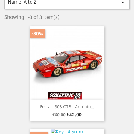
Name, A to Z

Showing 1-3 of 3 item(s)
-30%
Ferrari 308 GTB - António...
Regular
Price
€42.00
€60.00
price