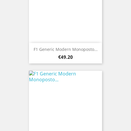
F1 Generic Modern Monoposto...
Price
€49.20