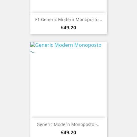
F1 Generic Modern Monoposto...
Price
€49.20
Generic Modern Monoposto -...
Price
€49.20