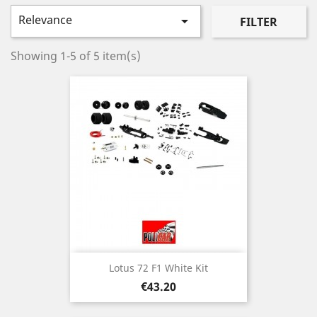
Relevance

FILTER
Showing 1-5 of 5 item(s)
Lotus 72 F1 White Kit
Price
€43.20