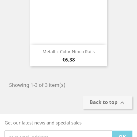
Metallic Color Ninco Rails
Price
€6.38
Showing 1-3 of 3 item(s)
Back to top

Get our latest news and special sales