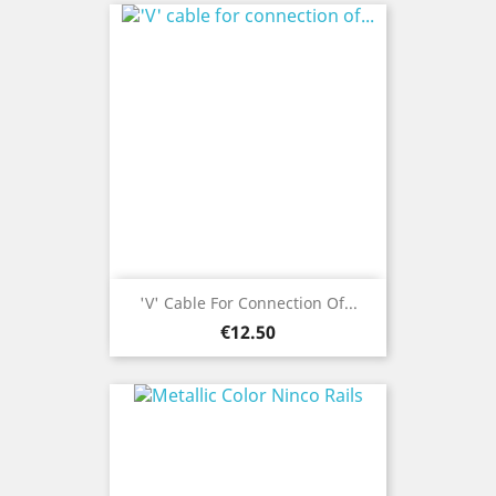
'V' Cable For Connection Of...
Price
€12.50