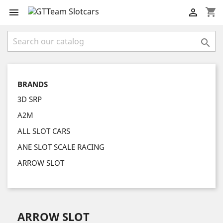
shopping_cart



BRANDS
3D SRP
A2M
ALL SLOT CARS
ANE SLOT SCALE RACING
ARROW SLOT
ARROW SLOT