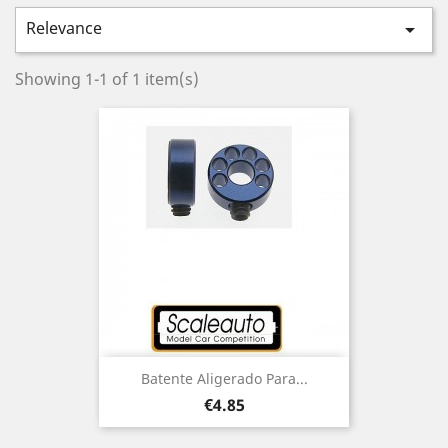
Relevance

Showing 1-1 of 1 item(s)
Batente Aligerado Para...
Price
€4.85