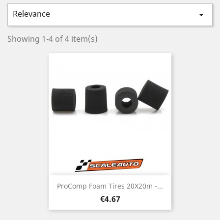
Relevance

Showing 1-4 of 4 item(s)
ProComp Foam Tires 20X20m -...
Price
€4.67