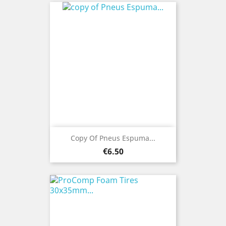
Copy Of Pneus Espuma...
Price
€6.50