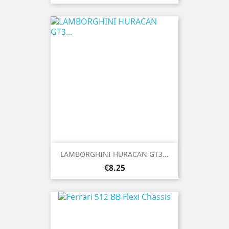
LAMBORGHINI HURACAN GT3...
Price
€8.25