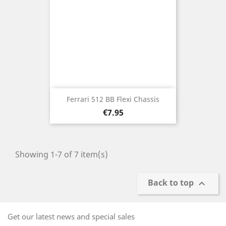
Ferrari 512 BB Flexi Chassis
Price
€7.95
Showing 1-7 of 7 item(s)
Back to top

Get our latest news and special sales