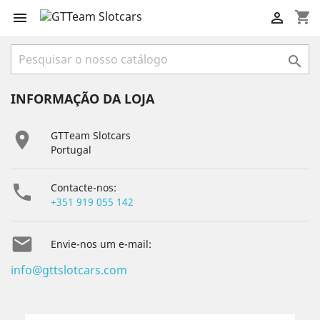
shopping_cart



INFORMAÇÃO DA LOJA

GTTeam Slotcars
Portugal

Contacte-nos:
+351 919 055 142

Envie-nos um e-mail:
info@gttslotcars.com