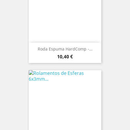
Roda Espuma HardComp -...
Preço
10,40 €