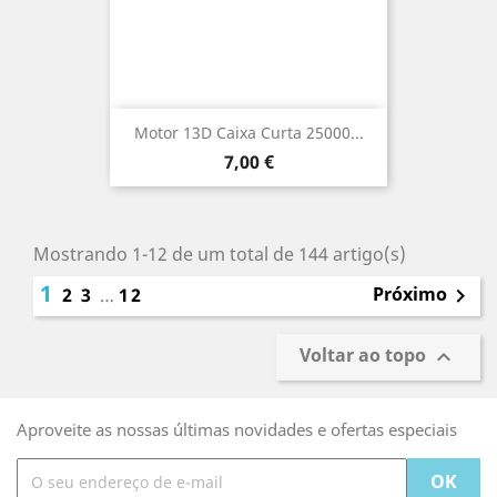
Motor 13D Caixa Curta 25000...
Preço
7,00 €
Mostrando 1-12 de um total de 144 artigo(s)
1
Próximo
2
3
…
12

Voltar ao topo

Aproveite as nossas últimas novidades e ofertas especiais