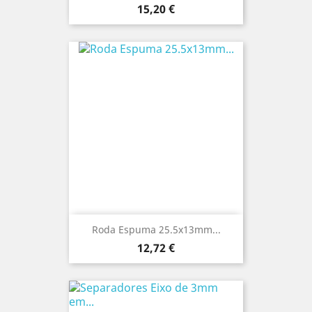
Preço
15,20 €
Roda Espuma 25.5x13mm...
Preço
12,72 €