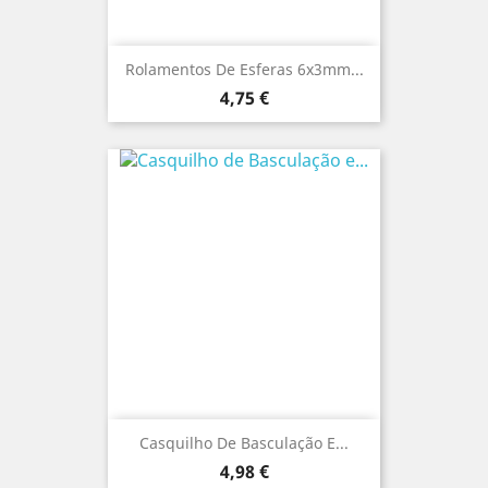
Rolamentos De Esferas 6x3mm...
Preço
4,75 €
Casquilho De Basculação E...
Preço
4,98 €